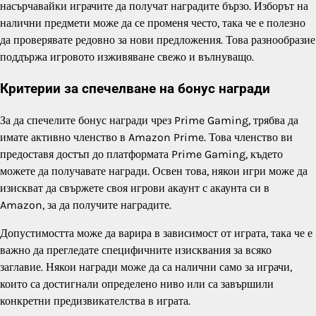
насърчавайки играчите да получат наградите бързо. Изборът на
налични предмети може да се променя често, така че е полезно
да проверявате редовно за нови предложения. Това разнообразие
поддържа игровото изживяване свежо и вълнуващо.
Критерии за спечелване на бонус награди
За да спечелите бонус награди чрез Prime Gaming, трябва да
имате активно членство в Amazon Prime. Това членство ви
предоставя достъп до платформата Prime Gaming, където
можете да получавате награди. Освен това, някои игри може да
изискват да свържете своя игрови акаунт с акаунта си в
Amazon, за да получите наградите.
Допустимостта може да варира в зависимост от играта, така че е
важно да прегледате специфичните изисквания за всяко
заглавие. Някои награди може да са налични само за играчи,
които са достигнали определено ниво или са завършили
конкретни предизвикателства в играта.