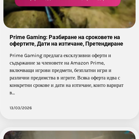
Prime Gaming: Разбиране на сроковете на
офертите, Дати на изтичане, Претендиране
Prime Gaming предлага ексклузивни оферти и
съдържание за членовете на Amazon Prime,
включващи игрови предмети, безплатни игри и
различни предимства в игрите. Всяка оферта идва с
конкретни срокове и дати на изтичане, които варират
в…
13/03/2026