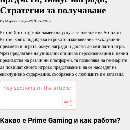
Стратегии за получаване
by Маркус Елдън
23/02/2026
Prime Gaming е абонаментна услуга за членове на Amazon
Prime, която подобрява игровото изживяване с ексклузивни
предмети в играта, бонус награди и достъп до безплатни игри.
Чрез предлагане на уникални опции за персонализация и ценни
предимства на различни платформи, тя позволява на геймърите
да повишат своето игрово представяне и да се насладят на
ексклузивно съдържание, съобразено с любимите им заглавия.
Key sections in the article:
Какво е Prime Gaming и как работи?