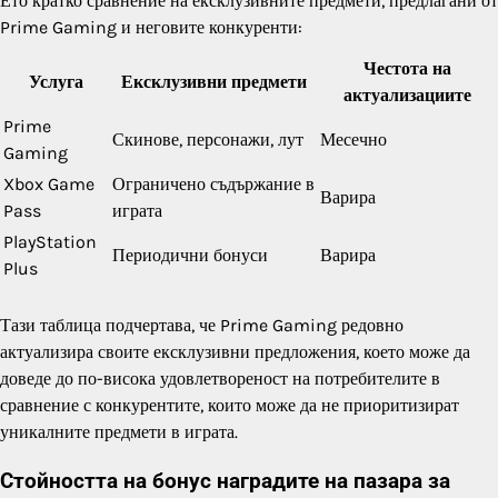
Ето кратко сравнение на ексклузивните предмети, предлагани от
Prime Gaming и неговите конкуренти:
Честота на
Услуга
Ексклузивни предмети
актуализациите
Prime
Скинове, персонажи, лут
Месечно
Gaming
Xbox Game
Ограничено съдържание в
Варира
Pass
играта
PlayStation
Периодични бонуси
Варира
Plus
Тази таблица подчертава, че Prime Gaming редовно
актуализира своите ексклузивни предложения, което може да
доведе до по-висока удовлетвореност на потребителите в
сравнение с конкурентите, които може да не приоритизират
уникалните предмети в играта.
Стойността на бонус наградите на пазара за