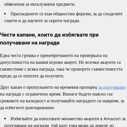
обявления за ексклузивни предмети.
Присъединете се към общностни форуми, за да споделяте
съвети и да научите за скрити награди.
Чести капани, които да избягвате при
получаване на награди
Една честа грешка е пренебрегването на проверката на
допустимостта на вашия игрови акаунт. Не всички акаунти са
съвместими с всяка награда, така че проверете съвместимостта
преди да се опитате да получите.
Друг капан е пропускането на времевия прозорец
за получаване
на награди с ограничено време. Винаги бъдете наясно със
сроковете на валидност и получавайте наградите си навреме, за
да избегнете разочарование.
Избягвайте да използвате множество акаунти в Amazon за
получаване на награди, тъй като това може да доведе до