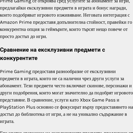
Prime Gaming се откроява сред услугите за абонамент за игри,
предлагайки ексклузивни предмети в играта и бонус награди,
които подобряват игровото изживяване. Неговата интеграция с
Amazon Prime предоставя допълнителна стойност, правейки го
конкурентна опция за геймърите, които търсят нещо повече от
просто достъп до игри.
Сравнение на ексклузивни предмети с
конкурентите
Prime Gaming предоставя разнообразие от ексклузивни
предмети в играта, които не са налични чрез други услуги за
абонамент. Тези предмети често включват скинове, персонажи и
други подобрения, които могат значително да подобрят игровото
представяне. В сравнение, услуги като Xbox Game Pass и
PlayStation Plus основно се фокусират върху предоставянето на
достъп до библиотека от игри, а не на уникално съдържание в
играта.