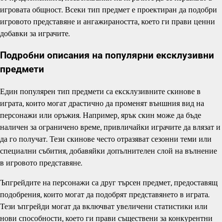
игровата общност. Всеки тип предмет е проектиран да подобри
игровото представяне и ангажираността, което ги прави ценни
добавки за играчите.
Подробни описания на популярни ексклузивни
предмети
Един популярен тип предмети са ексклузивните скинове в
играта, които могат драстично да променят външния вид на
персонажи или оръжия. Например, ярък скин може да бъде
наличен за ограничено време, привличайки играчите да влязат и
да го получат. Тези скинове често отразяват сезонни теми или
специални събития, добавяйки допълнителен слой на вълнение
в игровото представяне.
Ъпгрейдите на персонажи са друг търсен предмет, предоставящ
подобрения, които могат да подобрят представянето в играта.
Тези ъпгрейди могат да включват увеличени статистики или
нови способности, което ги прави съществени за конкурентни