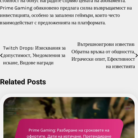
стойност на бонус наградите спрямо цената на абонамента.
Prime Gaming обикновено предлага силна възвръщаемост на
инвестицията, особено за запалени геймъри, които често
взаимодействат с предложенията на платформата.
Вътрешноигрови известия:
Post
Twitch Drops: Изисквания за
Обратна връзка от общността,
допустимост, Уведомления за
navigation
Играчески опит, Ефективност
искане, Видове награди
на известията
Related Posts