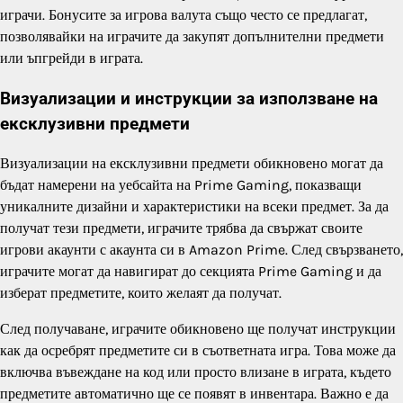
играчи. Бонусите за игрова валута също често се предлагат,
позволявайки на играчите да закупят допълнителни предмети
или ъпгрейди в играта.
Визуализации и инструкции за използване на
ексклузивни предмети
Визуализации на ексклузивни предмети обикновено могат да
бъдат намерени на уебсайта на Prime Gaming, показващи
уникалните дизайни и характеристики на всеки предмет. За да
получат тези предмети, играчите трябва да свържат своите
игрови акаунти с акаунта си в Amazon Prime. След свързването,
играчите могат да навигират до секцията Prime Gaming и да
изберат предметите, които желаят да получат.
След получаване, играчите обикновено ще получат инструкции
как да осребрят предметите си в съответната игра. Това може да
включва въвеждане на код или просто влизане в играта, където
предметите автоматично ще се появят в инвентара. Важно е да