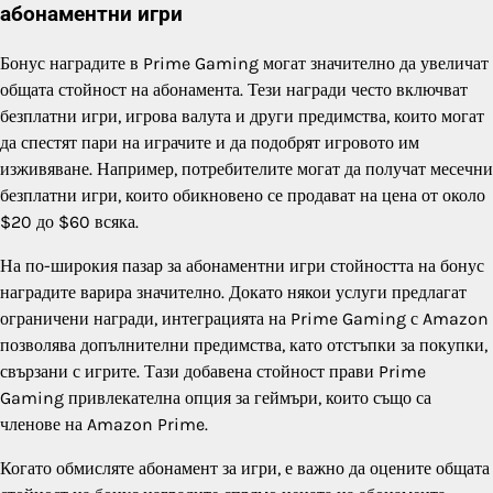
абонаментни игри
Бонус наградите в Prime Gaming могат значително да увеличат
общата стойност на абонамента. Тези награди често включват
безплатни игри, игрова валута и други предимства, които могат
да спестят пари на играчите и да подобрят игровото им
изживяване. Например, потребителите могат да получат месечни
безплатни игри, които обикновено се продават на цена от около
$20 до $60 всяка.
На по-широкия пазар за абонаментни игри стойността на бонус
наградите варира значително. Докато някои услуги предлагат
ограничени награди, интеграцията на Prime Gaming с Amazon
позволява допълнителни предимства, като отстъпки за покупки,
свързани с игрите. Тази добавена стойност прави Prime
Gaming привлекателна опция за геймъри, които също са
членове на Amazon Prime.
Когато обмисляте абонамент за игри, е важно да оцените общата