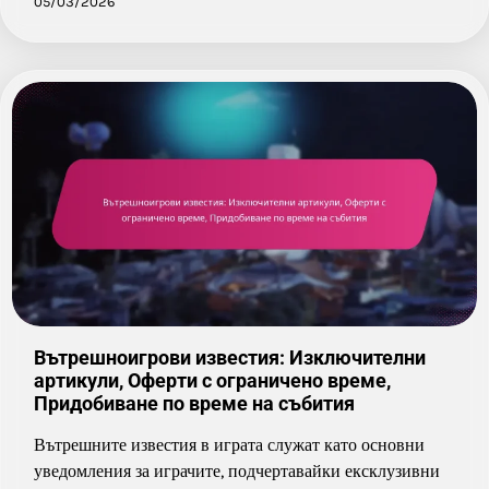
05/03/2026
Вътрешноигрови известия: Изключителни
артикули, Оферти с ограничено време,
Придобиване по време на събития
Вътрешните известия в играта служат като основни
уведомления за играчите, подчертавайки ексклузивни