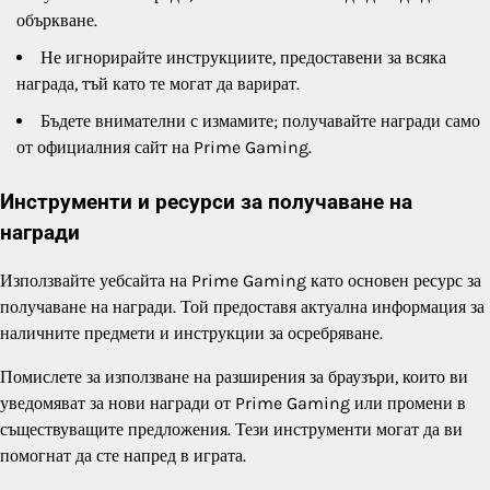
объркване.
Не игнорирайте инструкциите, предоставени за всяка
награда, тъй като те могат да варират.
Бъдете внимателни с измамите; получавайте награди само
от официалния сайт на Prime Gaming.
Инструменти и ресурси за получаване на
награди
Използвайте уебсайта на Prime Gaming като основен ресурс за
получаване на награди. Той предоставя актуална информация за
наличните предмети и инструкции за осребряване.
Помислете за използване на разширения за браузъри, които ви
уведомяват за нови награди от Prime Gaming или промени в
съществуващите предложения. Тези инструменти могат да ви
помогнат да сте напред в играта.