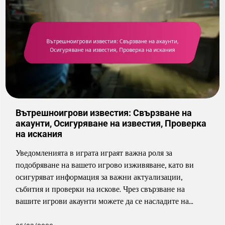
Вътрешноигрови известия: Свързване на
акаунти, Осигуряване на известия, Проверка
на искания
Уведомленията в играта играят важна роля за
подобряване на вашето игрово изживяване, като ви
осигуряват информация за важни актуализации,
събития и проверки на искове. Чрез свързване на
вашите игрови акаунти можете да се насладите на…