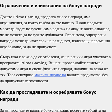
Ограничения и изисквания за бонус награди
Докато Prime Gaming предлага много награди, има
ограничения, за които трябва да сте наясно. Някои предмети
могат да бъдат получени само веднъж на акаунт, което означава,
че не можете да получите дубликати. Освен това, определени
награди може да имат срок на валидност, изискващ навременно
осребряване, за да не пропуснете.
Също така е важно да се отбележи, че не всички игри участват в
програмата Prime Gaming. Винаги проверявайте списъка с
допустими игри и специфичните награди, налични за всяка от
тях. Това осигурява
максимизиране на
вашите предимства, без
да пропускате възможности.
Как да проследявате и осребрявате бонус
награди
За да проследите вашите бонус награди, посетете уебсайта на