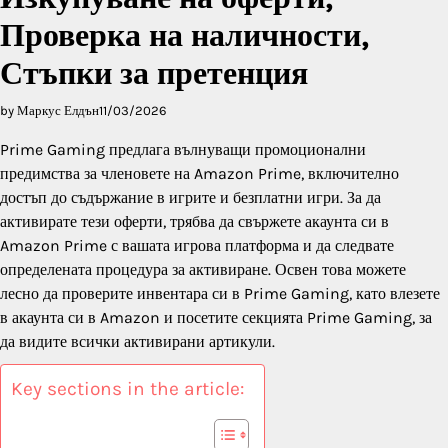
Проверка на наличности,
Стъпки за претенция
by Маркус Елдън
11/03/2026
Prime Gaming предлага вълнуващи промоционални
предимства за членовете на Amazon Prime, включително
достъп до съдържание в игрите и безплатни игри. За да
активирате тези оферти, трябва да свържете акаунта си в
Amazon Prime с вашата игрова платформа и да следвате
определената процедура за активиране. Освен това можете
лесно да проверите инвентара си в Prime Gaming, като влезете
в акаунта си в Amazon и посетите секцията Prime Gaming, за
да видите всички активирани артикули.
Key sections in the article: