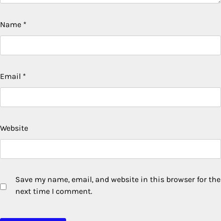
Name
*
Email
*
Website
Save my name, email, and website in this browser for the
next time I comment.