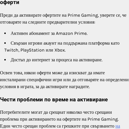
оферти
Преди да активирате офертите на Prime Gaming, уверете се, че
отговаряте на следните предварителни условия:
Активен абонамент за Amazon Prime.
Свързан игрови акаунт на поддържана платформа като
Twitch, PlayStation или Xbox.
Достъп до интернет за процеса на активиране.
Освен това, някои оферти може да изискват да имате
инсталирани специфични игри или да отговаряте на определени
условия в играта, за да активирате наградите.
Чести проблеми по време на активиране
Потребителите могат да срещнат няколко често срещани
проблема при активирането на офертите на Prime Gaming.
Един често срещан проблем са грешките при свързването
на