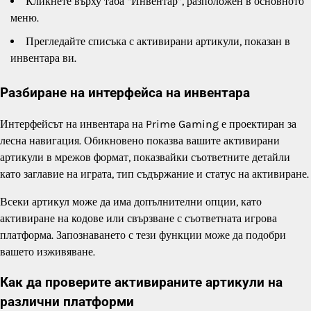
Кликнете върху таба “Инвентар”, разположен в основното
меню.
Прегледайте списъка с активирани артикули, показан в
инвентара ви.
Разбиране на интерфейса на инвентара
Интерфейсът на инвентара на Prime Gaming е проектиран за
лесна навигация. Обикновено показва вашите активирани
артикули в мрежов формат, показвайки съответните детайли
като заглавие на играта, тип съдържание и статус на активиране.
Всеки артикул може да има допълнителни опции, като
активиране на кодове или свързване с съответната игрова
платформа. Запознаването с тези функции може да подобри
вашето изживяване.
Как да проверите активираните артикули на
различни платформи