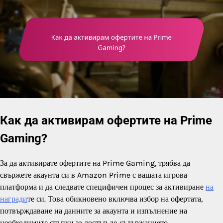
Как да активирам офертите на Prime
Gaming?
За да активирате офертите на Prime Gaming, трябва да
свържете акаунта си в Amazon Prime с вашата игрова
платформа и да следвате специфичен процес за активиране
на
награди
те си. Това обикновено включва избор на офертата,
потвърждаване на данните за акаунта и изпълнение на
необходимите стъпки за достъп до съдържанието.