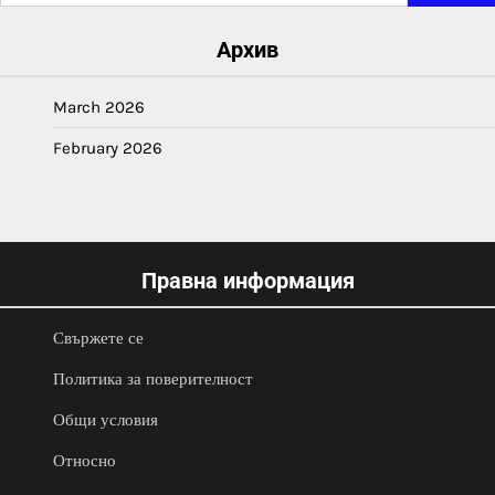
for:
Архив
March 2026
February 2026
Правна информация
Свържете се
Политика за поверителност
Общи условия
Относно