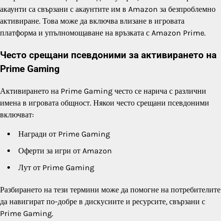
акаунти са свързани с акаунтите им в Amazon за безпроблемно
активиране. Това може да включва влизане в игровата
платформа и упълномощаване на връзката с Amazon Prime.
Често срещани псевдоними за активирането на
Prime Gaming
Активирането на Prime Gaming често се нарича с различни
имена в игровата общност. Някои често срещани псевдоними
включват:
Награди от Prime Gaming
Оферти за игри от Amazon
Лут от Prime Gaming
Разбирането на тези термини може да помогне на потребителите
да навигират по-добре в дискусиите и ресурсите, свързани с
Prime Gaming.