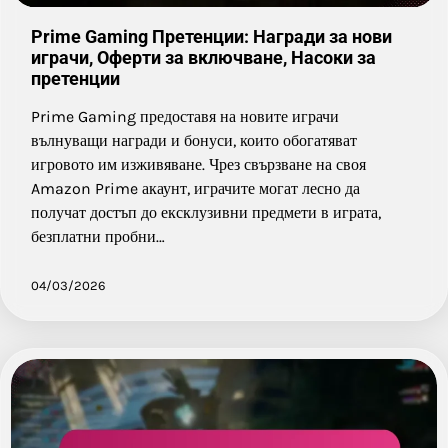
Prime Gaming Претенции: Награди за нови
играчи, Оферти за включване, Насоки за
претенции
Prime Gaming предоставя на новите играчи
вълнуващи награди и бонуси, които обогатяват
игровото им изживяване. Чрез свързване на своя
Amazon Prime акаунт, играчите могат лесно да
получат достъп до ексклузивни предмети в играта,
безплатни пробни…
04/03/2026