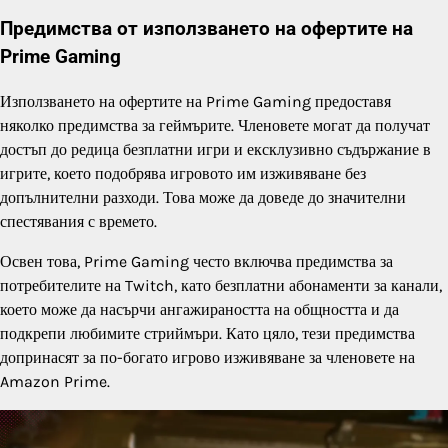
Предимства от използването на офертите на
Prime Gaming
Използването на офертите на Prime Gaming предоставя
няколко предимства за геймърите. Членовете могат да получат
достъп до редица безплатни игри и ексклузивно съдържание в
игрите, което подобрява игровото им изживяване без
допълнителни разходи. Това може да доведе до значителни
спестявания с времето.
Освен това, Prime Gaming често включва предимства за
потребителите на Twitch, като безплатни абонаменти за канали,
което може да насърчи ангажираността на общността и да
подкрепи любимите стриймъри. Като цяло, тези предимства
допринасят за по-богато игрово изживяване за членовете на
Amazon Prime.