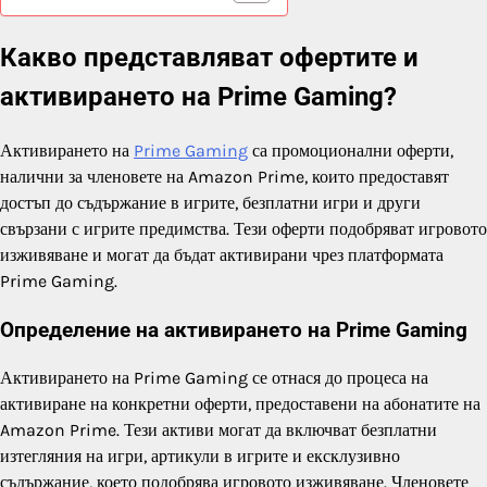
Какво представляват офертите и
активирането на Prime Gaming?
Активирането на
Prime Gaming
са промоционални оферти,
налични за членовете на Amazon Prime, които предоставят
достъп до съдържание в игрите, безплатни игри и други
свързани с игрите предимства. Тези оферти подобряват игровото
изживяване и могат да бъдат активирани чрез платформата
Prime Gaming.
Определение на активирането на Prime Gaming
Активирането на Prime Gaming се отнася до процеса на
активиране на конкретни оферти, предоставени на абонатите на
Amazon Prime. Тези активи могат да включват безплатни
изтегляния на игри, артикули в игрите и ексклузивно
съдържание, което подобрява игровото изживяване. Членовете